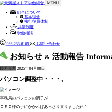
MENU
組合について
基本理念
執行役員体制
共済制度
労働相談
086-233-6105
お問い合わせ
お知らせ
活動報告
Inform
&
ひとり言
2025年04月08日
パソコン調整中・・・。
事務局のパソコンの調子が・・・
ＯＥＣ様の手にかかればあっさり直りました(^-^;