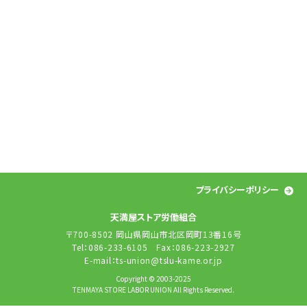
プライバシーポリシー
天満屋ストア労働組合
〒700-8502 岡山県岡山市北区岡町13番16号
Tel：086-233-6105 Fax：086-223-2927
E-mail：ts-union@tslu-kame.or.jp
Copyright © 2003-2025
TENMAYA STORE LABOR UNION All Rights Reserved.